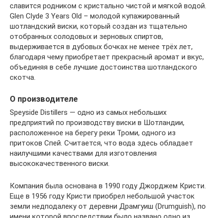
славится родником с кристально чистой и мягкой водой.
Glen Clyde 3 Years Old – молодой купажированный
шотландский виски, который создан из тщательно
отобранных солодовых и зерновых спиртов,
выдерживается в дубовых бочках не менее трёх лет,
благодаря чему приобретает прекрасный аромат и вкус,
объединяя в себе лучшие достоинства шотландского
скотча.
О производителе
Speyside Distillers — одно из самых небольших
предприятий по производству виски в Шотландии,
расположенное на берегу реки Троми, одного из
притоков Спей. Считается, что вода здесь обладает
наилучшими качествами для изготовления
высококачественного виски.
Компания была основана в 1990 году Джорджем Кристи.
Еще в 1956 году Кристи приобрел небольшой участок
земли недподалеку от деревни Драмгуиш (Drumguish), по
имени которой впоследствии было названо одно из