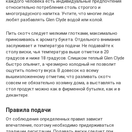
каждого человека есть индивидуальные предпочтения
относительно потребления столь строгого и
многоградусного напитка. Учтите, что многие люди
любят разбавлять Glen Clyde водой или колой.
Пить скотч следует мелкими глотками, максимально
принюхиваясь к аромату букета. Отдельного внимания
заслуживает и температура подачи. Не подавайте к
столу виски, чья температура выше отметки в 20
градусов и ниже 18 градусов. Слишком теплый Glen Clyde
быстро опьянит, а чрезмерно холодный не позволит
ощутить полноту вкуса. В довесок ко всему
вышеизложенному отметим, что разливать скотч
совсем не обязательно хозяину дома, а выставлять на
стол продукт можно как в фирменной бутылке, как и в
декантере.
Правила подачи
От соблюдения определенных правил зависит
впечатление, поэтому необходимо придерживаться
традиции дегустации. Подавать виски следует при