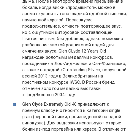
дыма. После некоторого времени пребывания в
бокале, когда виски «продышится», можно в
аромате уловить тона сладкой сдобной выпечки,
начиненной курагой. Послевкусие
продолжительное, отчасти повторяющее вкус,
но с ощутимой цитрусовой составляющей.
Пьется чистым, без добавок, однако возможно
разбавление чистой родниковой водой для
смягчения вкуса. Glen CLyde 12 Years Old
награжден золотыми медалями конкурсов,
проходивших в Лос-Анджелесе и Сан-Франциско,
а также наградой «Outstanding Silver», полученной
весной 2013 году в Великобритании на
престижном конкурсе IWSC. В России бренд
отмечен золотой медалью выставки
«ПродЭкспо» в 2004 году.
Glen Clyde Extremely Old 40 принадлежит к
премиум классу и относится к категории single
grain (зерновой виски, произведенной на одной
винокурне). Для выдержки используют старые
бочки из-под портвейна или хереса. В отличие от