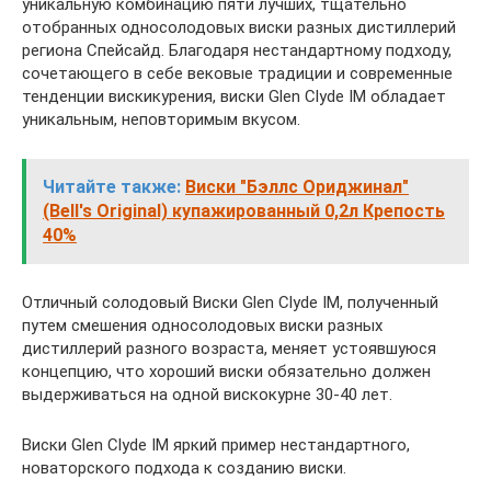
уникальную комбинацию пяти лучших, тщательно
отобранных односолодовых виски разных дистиллерий
региона Спейсайд. Благодаря нестандартному подходу,
сочетающего в себе вековые традиции и современные
тенденции вискикурения, виски Glen Clyde IM обладает
уникальным, неповторимым вкусом.
Читайте также:
Виски "Бэллс Ориджинал"
(Bell's Original) купажированный 0,2л Крепость
40%
Отличный солодовый Виски Glen Clyde IM, полученный
путем смешения односолодовых виски разных
дистиллерий разного возраста, меняет устоявшуюся
концепцию, что хороший виски обязательно должен
выдерживаться на одной вискокурне 30-40 лет.
Виски Glen Clyde IM яркий пример нестандартного,
новаторского подхода к созданию виски.