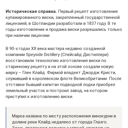
Историческая справка.
Первый рецепт изготовления
купажированного виски, закрепленный государственной
лицензией, в Шотландии разработали в 1837 году. В те
годы изготовление и продажа виски разрешались только
при наличии лицензии.
В 90-х годах XX века мастера недавно созданной
компании Speyside Distillery (Спейсайд Дистиллери)
восстановили технологию изготовления виски по
старинному рецепту и на этой основе создали новую
марку – Глен Клайд. Фирмой владеет Джордж Кристи,
служивший в королевском флоте Великобритании. После
отставки бывший капитан подводной лодки приобрел
земельный участок и построил завод, на котором
приступил к изготовлению виски.
Марка названа по месту расположения винокурни в
долине реки Клайд недалеко от города Глазго.
Здесь протекают родники с мягкой, кристально