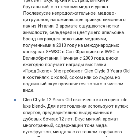
трех лет. Вкус яркий и острый, мягкий и
брутальный, с оттенками меда и урюка.
Послевкусие непродолжительное, медово-
цитрусовое, напоминающее привкус лимонного
пая из Италии. В аромате ощущаются нотки
жимолости, сельдерея и цветущего апельсина.
Бренд награжден золотыми медалями,
полученными в 2013 году на международных
конкурсах SFWSC в Сан-Франциско и IWSC в
Великобритании. Начиная с 2003 года, виски
ежегодно получает награды выставки
«ПродЭкспо». Употребляют Glen Clyde 3 Years Old
в коктейлях, с колой, соком или со льдом, но
подлинный вкус проявляется только в чистом
виде.
Glen CLyde 12 Years Old включен в категорию «de
luxe blend». Для изготовления используют купаж
спиртов, предварительно выдержанных в
дубовых бочках 12 лет. Вкус мягкий, аромат
многогранный, содержащий тона меда,
сухофруктов, миндаля с оттенком торфяного