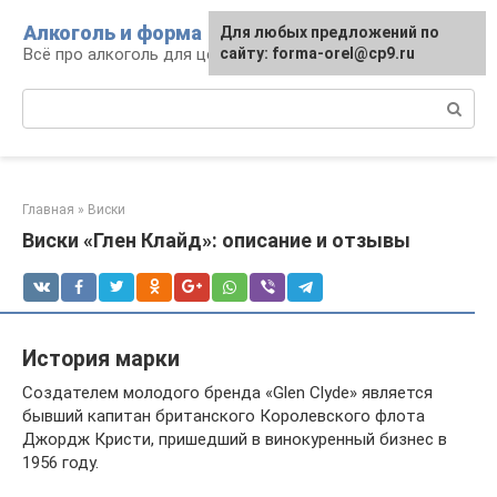
Перейти
Алкоголь и форма
Для любых предложений по
к
Всё про алкоголь для ценителей
сайту: forma-orel@cp9.ru
контенту
Поиск:
Главная
»
Виски
Виски «Глен Клайд»: описание и отзывы
История марки
Создателем молодого бренда «Glen Clyde» является
бывший капитан британского Королевского флота
Джордж Кристи, пришедший в винокуренный бизнес в
1956 году.