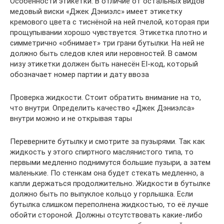
Особенности этикетки. В отличие от остальных видов
медовый виски «Джек Дэниэлс» имеет этикетку
кремового цвета с тиснёной на ней пчелой, которая при
прощупывании хорошо чувствуется. Этикетка плотно и
симметрично «обнимает» три грани бутылки. На ней не
должно быть следов клея или неровностей. В самом
низу этикетки должен быть нанесён EI-код, который
обозначает номер партии и дату ввоза
Проверка жидкости. Стоит обратить внимание на то,
что внутри. Определить качество «Джек Дэниэлса»
внутри можно и не открывая тары
Переверните бутылку и смотрите за пузырями. Так как
жидкость у этого спиртного маслянистого типа, то
первыми медленно поднимутся большие пузыри, а затем
маленькие. По стенкам она будет стекать медленно, а
капли держаться продолжительно. Жидкости в бутылке
должно быть по выпуклое кольцо у горлышка. Если
бутылка слишком переполнена жидкостью, то её лучше
обойти стороной. Должны отсутствовать какие-либо