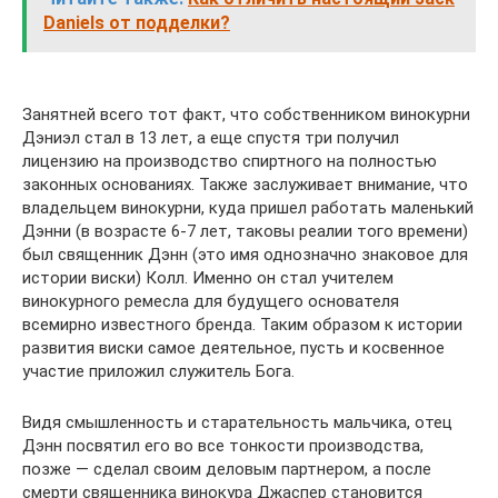
Daniels от подделки?
Занятней всего тот факт, что собственником винокурни
Дэниэл стал в 13 лет, а еще спустя три получил
лицензию на производство спиртного на полностью
законных основаниях. Также заслуживает внимание, что
владельцем винокурни, куда пришел работать маленький
Дэнни (в возрасте 6-7 лет, таковы реалии того времени)
был священник Дэнн (это имя однозначно знаковое для
истории виски) Колл. Именно он стал учителем
винокурного ремесла для будущего основателя
всемирно известного бренда. Таким образом к истории
развития виски самое деятельное, пусть и косвенное
участие приложил служитель Бога.
Видя смышленность и старательность мальчика, отец
Дэнн посвятил его во все тонкости производства,
позже — сделал своим деловым партнером, а после
смерти священника винокура Джаспер становится