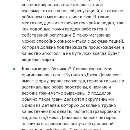
специализированных алкомаркетах или
супермаркетах с хорошей репутацией, а также не
забываем о магазинах дьюти фри. В таких
местах подделки встречаются крайне редко, так
как подобные точки продаж заботятся о
собственной репутации. В таких магазинах
можно спокойно ознакомиться с документацией,
которая должна подтверждать происхождение и
качество алкоголя, а на бутылках всегда будет
акцизная марка.
Как выглядит бутылка? У виски узнаваемая
оригинальная тара. —Бутылка «Джек Дэниэлс»—
имеет форму параллелепипеда, горизонтальные и
вертикальные ребра заострены, а нижние и
верхние грани чётко выражены. У подделок
обычно такие грани делаются скруглёнными.
Одной из деталей, которую довольно трудно
качественно подделать, является гравировка. У
медового «Джека Дэниэлса» на всех четырёх
плечиках выгравирован выпуклый прописной
логотип – Jack Daniel’s. Снизу на гранях