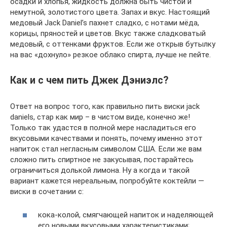
осадки и хлопья, жидкость должна быть чистой и
немутной, золотистого цвета. Запах и вкус. Настоящий
медовый Jack Daniel’s пахнет сладко, с нотами мёда,
корицы, пряностей и цветов. Вкус также сладковатый
медовый, с оттенками фруктов. Если же открыв бутылку
на вас «дохнуло» резкое облако спирта, лучше не пейте.
Как и с чем пить Джек Дэниэлс?
Ответ на вопрос того, как правильно пить виски jack
daniels, стар как мир – в чистом виде, конечно же!
Только так удастся в полной мере насладиться его
вкусовыми качествами и понять, почему именно этот
напиток стал негласным символом США. Если же вам
сложно пить спиртное не закусывая, постарайтесь
ограничиться долькой лимона. Ну а когда и такой
вариант кажется нереальным, попробуйте коктейли —
виски в сочетании с:
кока-колой, смягчающей напиток и наделяющей
его новыми вкусовыми характеристиками;