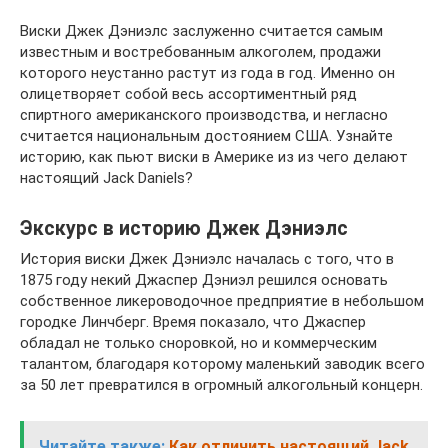
Виски Джек Дэниэлс заслуженно считается самым
известным и востребованным алкоголем, продажи
которого неустанно растут из года в год. Именно он
олицетворяет собой весь ассортиментный ряд
спиртного американского производства, и негласно
считается национальным достоянием США. Узнайте
историю, как пьют виски в Америке из из чего делают
настоящий Jack Daniels?
Экскурс в историю Джек Дэниэлс
История виски Джек Дэниэлс началась с того, что в
1875 году некий Джаспер Дэниэл решился основать
собственное ликероводочное предприятие в небольшом
городке Линчберг. Время показало, что Джаспер
обладал не только сноровкой, но и коммерческим
талантом, благодаря которому маленький заводик всего
за 50 лет превратился в огромный алкогольный концерн.
Читайте также:
Как отличить настоящий Jack