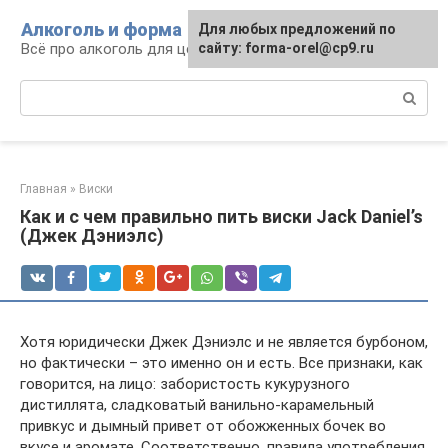
Перейти
Алкоголь и форма
Для любых предложений по
к
Всё про алкоголь для ценителей
сайту: forma-orel@cp9.ru
контенту
Поиск:
Главная
»
Виски
Как и с чем правильно пить виски Jack Daniel’s
(Джек Дэниэлс)
Хотя юридически Джек Дэниэлс и не является бурбоном,
но фактически – это именно он и есть. Все признаки, как
говорится, на лицо: забористость кукурузного
дистиллята, сладковатый ванильно-карамельный
привкус и дымный привет от обожженных бочек во
вкусе и аромате. Соответственно, правила употребления