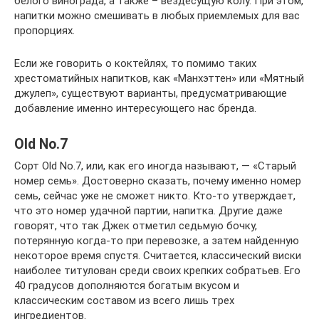
белого винограда, а также – вездесущую колу. При этом,
напитки можно смешивать в любых приемлемых для вас
пропорциях.
Если же говорить о коктейлях, то помимо таких
хрестоматийных напитков, как «Манхэттен» или «Мятный
джулеп», существуют варианты, предусматривающие
добавление именно интересующего нас бренда.
Old No.7
Сорт Old No.7, или, как его иногда называют, — «Старый
номер семь». Достоверно сказать, почему именно номер
семь, сейчас уже не сможет никто. Кто-то утверждает,
что это номер удачной партии, напитка. Другие даже
говорят, что так Джек отметил седьмую бочку,
потерянную когда-то при перевозке, а затем найденную
некоторое время спустя. Считается, классический виски
наиболее титулован среди своих крепких собратьев. Его
40 градусов дополняются богатым вкусом и
классическим составом из всего лишь трех
ингредиентов.