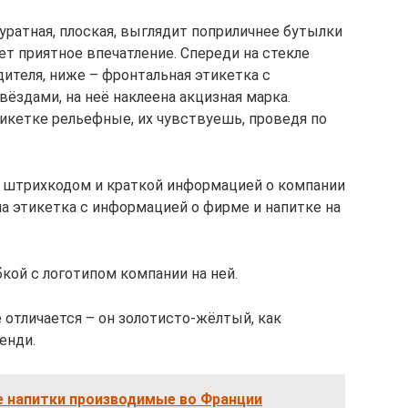
куратная, плоская, выглядит поприличнее бутылки
ет приятное впечатление. Спереди на стекле
ителя, ниже – фронтальная этикетка с
ёздами, на неё наклеена акцизная марка.
тикетке рельефные, их чувствуешь, проведя по
о штрихкодом и краткой информацией о компании
на этикетка с информацией о фирме и напитке на
кой с логотипом компании на ней.
е отличается – он золотисто-жёлтый, как
енди.
е напитки производимые во Франции