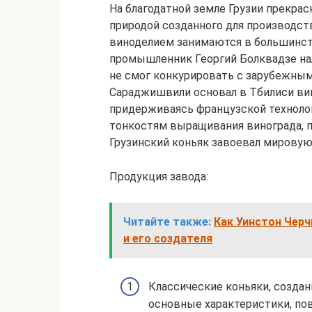
На благодатной земле Грузии прекра
природой созданного для производств
виноделием занимаются в большинств
промышленник Георгий Болквадзе нал
не смог конкурировать с зарубежным
Сараджишвили основал в Тбилиси вин
придерживаясь французской технолог
тонкостям выращивания винограда, по
Грузинский коньяк завоевал мировую 
Продукция завода:
Читайте также:
Как Уинстон Черч
и его создателя
Классические коньяки, созда
основные характеристики, по