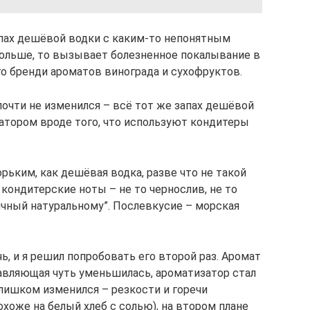
апах дешёвой водки с каким-то непонятным
больше, то вызывает болезненное покалывание в
го бренди ароматов винограда и сухофруктов.
 почти не изменился – всё тот же запах дешёвой
атором вроде того, что используют кондитеры
орьким, как дешёвая водка, разве что не такой
кондитерские ноты – не то чернослив, не то
ичный натуральному”. Послевкусие – морская
, и я решил попробовать его второй раз. Аромат
тавляющая чуть уменьшилась, ароматизатор стал
слишком изменился – резкости и горечи
охоже на белый хлеб с солью), на втором плане