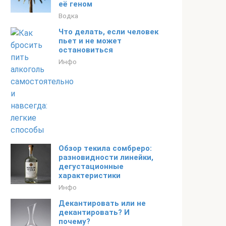
её геном
Водка
Что делать, если человек
пьет и не может
остановиться
Инфо
Обзор текила сомбреро:
разновидности линейки,
дегустационные
характеристики
Инфо
Декантировать или не
декантировать? И
почему?