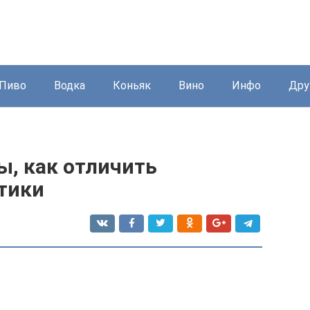
Пиво
Водка
Коньяк
Вино
Инфо
Дру
ы, как отличить
тики