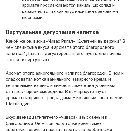
аромате прослеживаются ваниль, шоколад и
карамель, тогда как вкус насыщен ореховыми
нюансами.
Виртуальная дегустация напитка
Какой же он, виски «Чивас Ригал» 12-летней выдержки? В
чем специфика вкуса и аромата этого благородного
напитка? Давайте дегустировать его, пусть для начала
только и виртуально.
Аромат этого алкогольного напитка благороден. В нем и
сладковатая нотка ванильного заварного крема, и
легкий намек на анис и лимон, и даже едва уловимый
оттенок черной смородины. В нем присутствуют
ароматы и пряных трав, и дыма – истинный запах самой
Шотландии.
Вкус двенадцатилетнего «Чиваса» изысканный и
благородный. Он мягок, но в то же время имеет
приятную горечь, а насыщенность его особенными