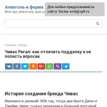
Перейти
Алкоголь и форма
Для любых предложений по
к
Всё про алкоголь для ценителей
сайту: forma-orel@cp9.ru
контенту
Поиск:
Главная
»
Виски
Чивас Ригал: как отличить подделку и не
попасть впросак
История создания бренда Чивас
Вернемся в далекий 1836 год, тогда два брата Джон и
Джеймс Чивас только переехали в большой портовый