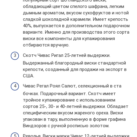
популярный сорт шотландского виски,
обладающий цветом спелого шафрана, легким
дымным ароматом, вкусом сухофруктов и нотой
сладкой шоколадной карамели. Имеет крепость
40%, выпускается в дополнительном подарочном
варианте. Именно для производства этого сорта
виски все компоненты для купажирования
отбираются вручную.
Скотч Чивас Ригал 25-летней выдержки.
Выдержанный благородный виски стандартной
крепости, созданный для продажи на экспорт в
США.
Чивас Регал Роял Салют, селекционный в ста
бочках. Подарочный вариант. Скотч имеет
тройное купажирование с использованием
сортов 25-, 30- и 40-летней выдержки. Обладает
специфическим вкусом жареного ореха. Виски
упакован в тару, выполненную в форме графина
Виндзоров с ручной росписью золотом.
Револьв. Виски марки Чивас 12-летней выдержки