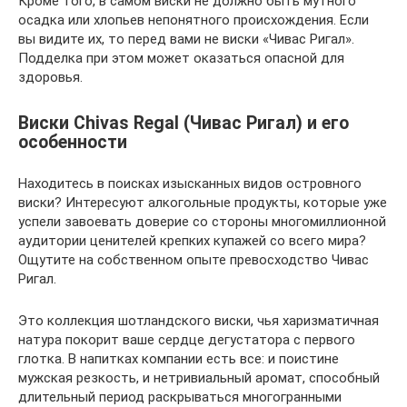
Кроме того, в самом виски не должно быть мутного
осадка или хлопьев непонятного происхождения. Если
вы видите их, то перед вами не виски «Чивас Ригал».
Подделка при этом может оказаться опасной для
здоровья.
Виски Chivas Regal (Чивас Ригал) и его
особенности
Находитесь в поисках изысканных видов островного
виски? Интересуют алкогольные продукты, которые уже
успели завоевать доверие со стороны многомиллионной
аудитории ценителей крепких купажей со всего мира?
Ощутите на собственном опыте превосходство Чивас
Ригал.
Это коллекция шотландского виски, чья харизматичная
натура покорит ваше сердце дегустатора с первого
глотка. В напитках компании есть все: и поистине
мужская резкость, и нетривиальный аромат, способный
длительный период раскрываться многогранными