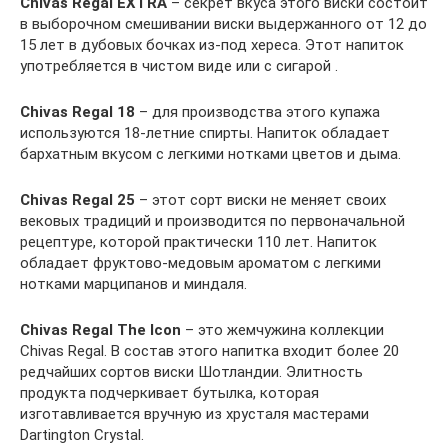
Chivas Regal EXTRA
– секрет вкуса этого виски состоит
в выборочном смешивании виски выдержанного от 12 до
15 лет в дубовых бочках из-под хереса. Этот напиток
употребляется в чистом виде или с сигарой .
Chivas Regal 18
– для производства этого купажа
используются 18-летние спирты. Напиток обладает
бархатным вкусом с легкими нотками цветов и дыма.
Chivas Regal 25
– этот сорт виски не меняет своих
вековых традиций и производится по первоначальной
рецептуре, которой практически 110 лет. Напиток
обладает фруктово-медовым ароматом с легкими
нотками марципанов и миндаля.
Chivas Regal The Icon
– это жемчужина коллекции
Chivas Regal. В состав этого напитка входит более 20
редчайших сортов виски Шотландии. Элитность
продукта подчеркивает бутылка, которая
изготавливается вручную из хрусталя мастерами
Dartington Crystal.