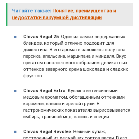
Читайте также:
Понятие, преимущества и
недостатки вакуумной дистилляции
Chivas Regal 25
. Один из самых выдержанных
блендов, который отлично подходит для
дижестива. В его аромате заложены полутона
персика, апельсина, марципана и миндаля. Вкус
при этом наполнен многообразием деликатных
оттенков заварного крема шоколада и сладких
фруктов.
Chivas Regal Extra
. Купаж с интенсивными
медовым ароматом, обогащенным оттенками
карамели, ванили и зрелой груши. В
гастрономических показателях вырисовывается
имбирь, травяной мед, ваниль и специи.
Chivas Regal Revolve
. Нежный купаж,
построенный из редчайших сортов виски. В его