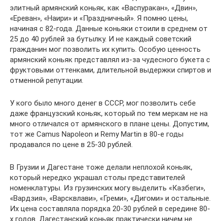
элитный армянский коньяк, как «Васпуракан», «Двин»,
«Ереван», «Наири» и «Праздничный». Я помню цены,
начиная с 82-года. Данные коньяки стоили в среднем от
25 до 40 рублей за бутылку. И не каждый советский
гражданин мог позволить их купить. Особую ценность
армянский коньяк представлял из-за чудесного букета с
фруктовыми оттенками, длительной выдержки спиртов и
отменной репутации.
У кого было много денег в СССР, мог позволить себе
даже французский коньяк, который по тем меркам не на
много отличался от армянского в плане цены. Допустим,
тот же Camus Napoleon и Remy Martin в 80-е годы
продавался по цене в 25-30 рублей.
В Грузии и Дагестане тоже делали неплохой коньяк,
который нередко украшал столы представителей
номенклатуры. Из грузинских могу выделить «Казбеги»,
«Вардзия», «Варсквлави», «Греми», «Дигоми» и остальные.
Их цена составляла порядка 20-30 рублей в середине 80-
х годов. Дагестанский коньяк практически ничем не