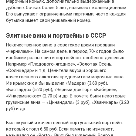
Марочный коньяк, дополнительно выдержанный в
дубовых бочках более 5 лет, называют коллекционным.
Его выпускают ограниченными партиями, часто каждая
бутылка имеет свой уникальный номер.
Элитные вина и портвейны в СССР
Некачественное вино в советское время прозвали
«чернилами». На самом деле, в период 70-х годов было
изобилие разных вин и портвейнов, особенно дешевых.
Например «Плодового-ягодное», «Золотая Осень,
«Солнцедар» и т.д. Ценители вкуса и хорошего
качественного алкоголя предпочитали марочные вина.
Из крымских я бы выделил «Мадера» (3.60 руб),
«Бастардо» (5.20 руб), «Черный доктор», «Каберне»,
«Инкерманское» (2.70 р) и др. В почёте были некоторые
грузинские вина — «Цинандали» (3 руб), «Хванчкара» (3.20
руб) и др.
Был вкусный и качественный португальский портвейн,
который стоил 6.50 руб. Если память не изменяет,
назывался он «Porto». Вкус был чудесный. Всего в