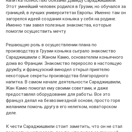
напитка полностью обязаны Давиду Сараджишвили.
Этот умнейший человек родился в Грузии, но обучался за
границей, в лучших университетах Европы. Именно там он
загорелся идеей создания коньяка у себя на родине.
Именно там завел полезные знакомства, которые
помогли осуществить мечту.
Решающую роль в осуществлении плана по
производству в Грузии коньяка сыграло знакомство
Сараджишвили с Жаном Камю, основателем коньячного
дома во Франции. Знакомство переросло в настоящую
дружбу, и французский винодел открыл приятелю
некоторые секреты производства благородного
напитка. В самом начале деятельности Сараджишвили,
Жан Камю помогал ему своими советами, и даже
предоставлял оборудование для работы. Все это
француз делал на безвозмездной основе, просто горя
желанием помочь другу в его нелегком, новаторском
деле.
К чести Сараджишвили стоит заметить, что он не стал