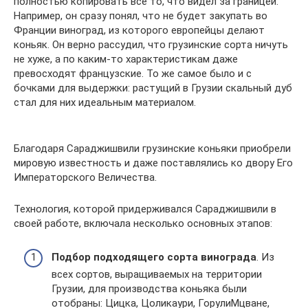
полностью копировать все то, что видел за границей.
Например, он сразу понял, что не будет закупать во
Франции виноград, из которого европейцы делают
коньяк. Он верно рассудил, что грузинские сорта ничуть
не хуже, а по каким-то характеристикам даже
превосходят французские. То же самое было и с
бочками для выдержки: растущий в Грузии скальный дуб
стал для них идеальным материалом.
Благодаря Сараджишвили грузинские коньяки приобрели
мировую известность и даже поставлялись ко двору Его
Императорского Величества.
Технология, которой придерживался Сараджишвили в
своей работе, включала несколько основных этапов:
Подбор подходящего сорта винограда
. Из
всех сортов, выращиваемых на территории
Грузии, для производства коньяка были
отобраны: Цицка, Цоликаури, ГорулиМцване,