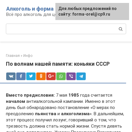
Перейти
Алкоголь и форма
Для любых предложений по
к
Всё про алкоголь для ценителей
сайту: forma-orel@cp9.ru
контенту
Поиск:
Главная
»
Инфо
По волнам нашей памяти: коньяки СССР
Вместо предисловия:
7 мая
1985
года считается
началом
антиалкогольной кампании. Именно в этот
день был обнародовано постановление «О мерах по
преодолению
пьянства
и
алкоголизма
». В дальнейшем,
этот процесс получил лозунг, говоривший о том, что
трезвость должна стать нормой жизни. Спустя девять