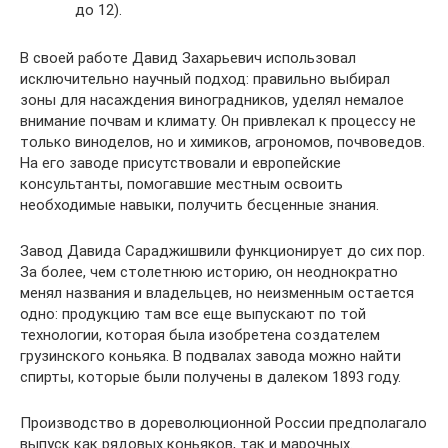
до 12).
В своей работе Давид Захарьевич использовал
исключительно научный подход: правильно выбирал
зоны для насаждения виноградников, уделял немалое
внимание почвам и климату. Он привлекал к процессу не
только виноделов, но и химиков, агрономов, почвоведов.
На его заводе присутствовали и европейские
консультанты, помогавшие местным освоить
необходимые навыки, получить бесценные знания.
Завод Давида Сараджишвили функционирует до сих пор.
За более, чем столетнюю историю, он неоднократно
менял названия и владельцев, но неизменным остается
одно: продукцию там все еще выпускают по той
технологии, которая была изобретена создателем
грузинского коньяка. В подвалах завода можно найти
спирты, которые были получены в далеком 1893 году.
Производство в дореволюционной России предполагало
выпуск как рядовых коньяков, так и марочных.