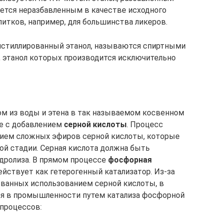
уется неразбавленным в качестве исходного
питков, например, для большинства ликеров.
истиллированный этанол, называются спиртными
а, этанол которых производится исключительно
м из воды и этена в так называемом косвенном
е с добавлением
серной кислоты
. Процесс
нием сложных эфиров серной кислоты, которые
й стадии. Серная кислота должна быть
дролиза. В прямом процессе
фосфорная
действует как гетерогенный катализатор. Из-за
званных использованием серной кислоты, в
ся в промышленности путем катализа фосфорной
 процессов: