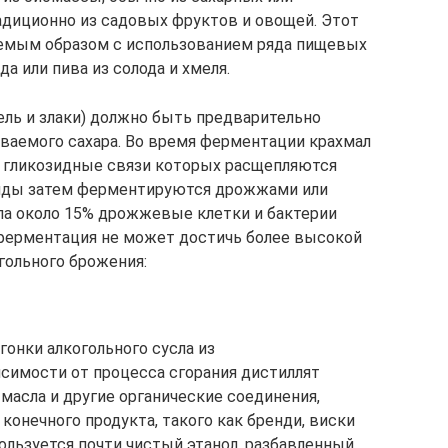
адиционно из садовых фруктов и овощей. Этот
емым образом с использованием ряда пищевых
да или пива из солода и хмеля.
ль и злаки) должно быть предварительно
ваемого сахара. Во время ферментации крахмал
, гликозидные связи которых расщепляются
риды затем ферментируются дрожжами или
ла около 15% дрожжевые клетки и бактерии
о ферментация не может достичь более высокой
гольного брожения:
онки алкогольного сусла из
исимости от процесса сгорания дистиллят
асла и другие органические соединения,
конечного продукта, такого как бренди, виски
ользуется почти чистый этанол, разбавленный