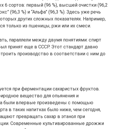
ых 6 сортов: первый (96 %), высшей очистки (96,2
Люкс” (96,3 %) и “Альфа” (96,3 %). Здесь уже речь
которых других сложных показателях. Например,
ся только из пшеницы, ржи или их смеси.
зать, параллели между двумя понятиями: спирт
ыл принят еще в СССР. Этот стандарт давно
т строить производство в соответствии с ним до
уется при ферментации сахаристых фруктов.
риродное вещество для опьянения и
ина были впервые произведены с помощью
та в таких напитках было ниже, чем сегодня,
ащают превращать сахар в этанол при
ации. Современные культивированные дрожжи