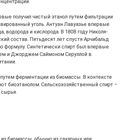
онцентраций.
ервые получил чистый этанол путем фильтрации
ивированный уголь. Антуан Лавуазье впервые
а, водорода и кислорода. В 1808 году Николя-
кий состав. Пятьдесят лет спустя Арчибальд
ю формулу. Синтетически спирт был впервые
елем и Джорджем Саймоном Серуллой в
тании.
 путем ферментации из биомассы. В контексте
ют биоэтанолом. Сельскохозяйственный спирт –
 сырья.
из биомассы, обычно из сахарных или