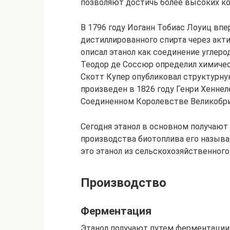
позволяют достичь более высоких к
В 1796 году Иоганн Тобиас Лоуиц вп
дистиллированного спирта через акт
описал этанол как соединение углерод
Теодор де Соссюр определил химичес
Скотт Купер опубликовал структурну
произведен в 1826 году Генри Хенн
Соединенном Королевстве Великобри
Сегодня этанол в основном получают
производства биотоплива его называ
это этанол из сельскохозяйственного
Производство
Ферментация
Этанол получают путем ферментации 