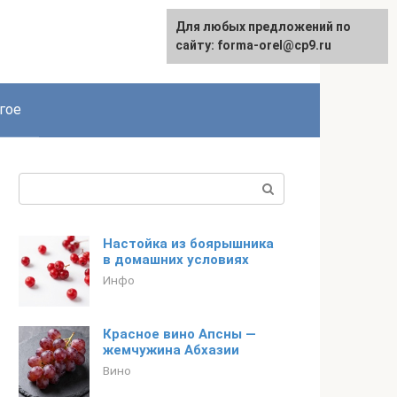
Для любых предложений по
сайту: forma-orel@cp9.ru
гое
Поиск:
Настойка из боярышника
в домашних условиях
Инфо
Красное вино Апсны —
жемчужина Абхазии
Вино