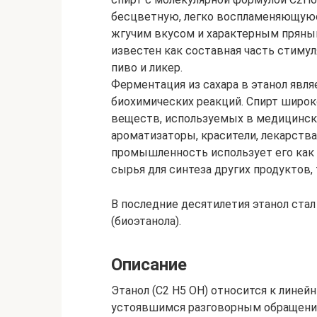
бесцветную, легко воспламеняющуюс
жгучим вкусом и характерным пряным
известен как составная часть стимул
пиво и ликер.
Ферментация из сахара в этанол явл
биохимических реакций. Спирт широк
веществ, используемых в медицински
ароматизаторы, красители, лекарств
промышленность использует его как в
сырья для синтеза других продуктов,
В последние десятилетия этанол стал
(биоэтанола).
Описание
Этанол (C2 H5 OH) относится к линей
устоявшимся разговорным обращение