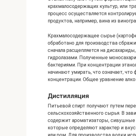
крахмалосодержащих культур, или тр
процесс осуществляется контролиру
продуктов, например, вина из виногра
Крахмалосодержащее сырье (картофе
обработано для производства сбражи
сначала расщепляется на дисахариды
гидролазами. Полученные моносаха
бактериями. При концентрации этано
начинают умирать, что означает, чт
концентрации. Общее уравнение алко
Дистилляция
Питьевой спирт получают путем перег
сельскохозяйственного сырья. В зав
содержит ароматизаторы, сивушные м
которые определяют характер и вкус 
или ром. Для производства водки исп