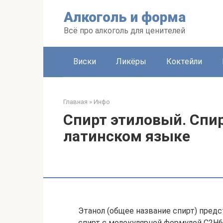
Перейти
Алкоголь и форма
к
контенту
Всё про алкоголь для ценителей
Виски
Ликёры
Коктейли
Главная
»
Инфо
Спирт этиловый. Спи
латинском языке
Этанол (общее название спирт) пред
спирт с молекулярной формулой C2H6