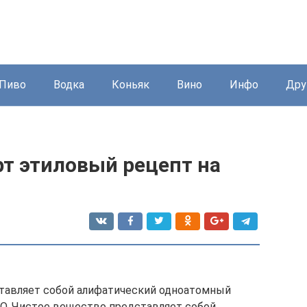
Пиво
Водка
Коньяк
Вино
Инфо
Дру
рт этиловый рецепт на
ставляет собой алифатический одноатомный
O. Чистое вещество представляет собой