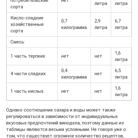
потребительские
нет
литра
литра
сорта
Кисло-сладкие
0,7
2,9
6,7
хозяйственные
килограмма
литра
литра
сорта
Смесь:
1,6
1 часть терпких
нет
нет
литра
0,4
6,5
4 части сладких
нет
килограмма
литра
1,6
1 часть кислых
нет
нет
литра
Однако соотношение сахара и воды может также
регулироваться в зависимости от индивидуальных
вкусовых предпочтений винодела, поэтому данные из
таблицы являются весьма условными. Не говоря уже о
том, что существует огромное количество рецептов,