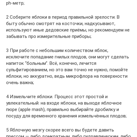
ph-метр;
2 Соберите яблоки в период правильной зрелости. В
быту обычно смотрят на косточки, надкусывают,
используют иные дедовские приёмы, но рекомендуем не
забывать про измерительные приборы;
3 При работе с небольшим количеством яблок,
исключите попадание гнилых плодов, они могут сделать
напиток “больным”. Всё, конечно, лечится
сульфитированием, но это вам точно не нужно, помойте
яблоки, но аккуратно, ведь микрофлора на поверхности
очень важна;
4 Измельчите яблоки. Процесс этот простой и
увлекательный: на входе яблоки, на выходе яблочное
пюре (apple mash), правильно выбирайте дробилку и
посуду для временного хранения измельчённых плодов;
5 Яблочную мезгу скорее всего вы будете давить
прессом — либо домкратным, либо гидравлическим, либо