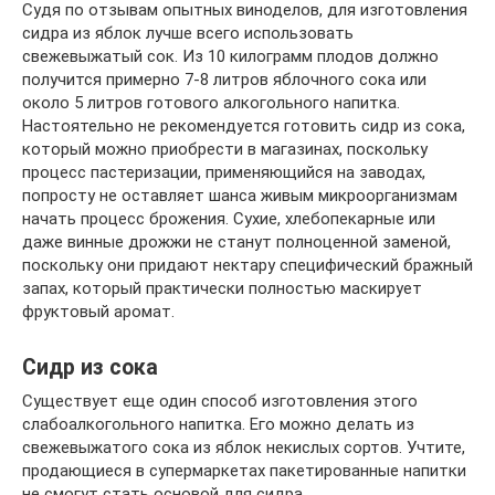
Судя по отзывам опытных виноделов, для изготовления
сидра из яблок лучше всего использовать
свежевыжатый сок. Из 10 килограмм плодов должно
получится примерно 7-8 литров яблочного сока или
около 5 литров готового алкогольного напитка.
Настоятельно не рекомендуется готовить сидр из сока,
который можно приобрести в магазинах, поскольку
процесс пастеризации, применяющийся на заводах,
попросту не оставляет шанса живым микроорганизмам
начать процесс брожения. Сухие, хлебопекарные или
даже винные дрожжи не станут полноценной заменой,
поскольку они придают нектару специфический бражный
запах, который практически полностью маскирует
фруктовый аромат.
Сидр из сока
Существует еще один способ изготовления этого
слабоалкогольного напитка. Его можно делать из
свежевыжатого сока из яблок некислых сортов. Учтите,
продающиеся в супермаркетах пакетированные напитки
не смогут стать основой для сидра.