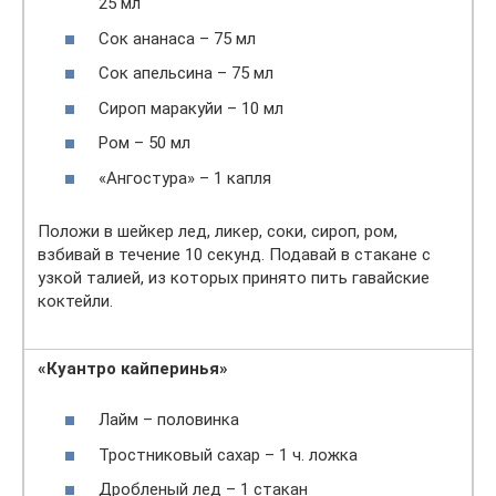
25 мл
Сок ананаса – 75 мл
Сок апельсина – 75 мл
Сироп маракуйи – 10 мл
Ром – 50 мл
«Ангостура» – 1 капля
Положи в шейкер лед, ликер, соки, сироп, ром,
взбивай в течение 10 секунд. Подавай в стакане с
узкой талией, из которых принято пить гавайские
коктейли.
«Куантро кайперинья»
Лайм – половинка
Тростниковый сахар – 1 ч. ложка
Дробленый лед – 1 стакан