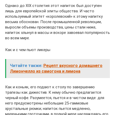
Однако до XIX столетия этот напиток был доступен
лишь для европейской элиты общества. И часто
используемый эпитет «королевский» к этому напитку
весьма обоснован. После промышленной революции,
выросли объемы производства, цены стали ниже,
напиток хлынул в массы и вскоре завоевал популярность
во всем мире.
Как и с чем пьют ликеры
Читайте также:
Рецепт вкусного домашнего
Лимончелло из самогона и лимона
Как и коньяк, его подают к столу по завершению
трапезы как дижестив. К нему обычно предлагается
черный кофе. Разумеется, пьется и в чистом виде: для
него предусмотрены небольшие 25-гаммовые
хрустальные рюмки; напиток пьется медленно,
маленькими глоточками, в полной мере наслаждаясь его