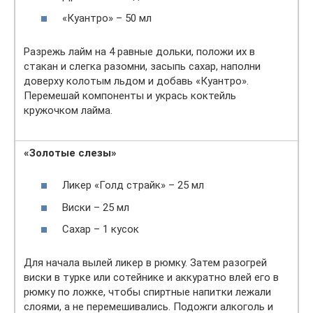
«Куантро» – 50 мл
Разрежь лайм на 4 равные дольки, положи их в
стакан и слегка разомни, засыпь сахар, наполни
доверху колотым льдом и добавь «Куантро».
Перемешай компоненты и укрась коктейль
кружочком лайма.
«Золотые слезы»
Ликер «Голд страйк» – 25 мл
Виски – 25 мл
Сахар – 1 кусок
Для начала вылей ликер в рюмку. Затем разогрей
виски в турке или сотейнике и аккуратно влей его в
рюмку по ложке, чтобы спиртные напитки лежали
слоями, а не перемешивались. Подожги алкоголь и