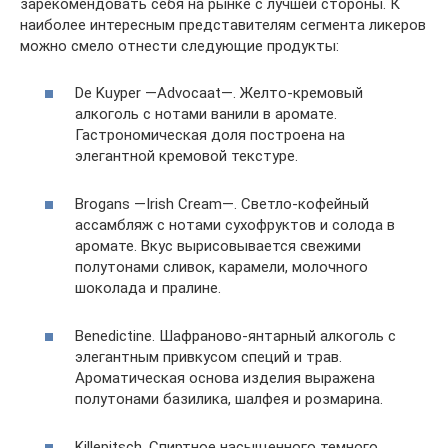
зарекомендовать себя на рынке с лучшей стороны. К
наиболее интересным представителям сегмента ликеров
можно смело отнести следующие продукты:
De Kuyper —Advocaat—. Желто-кремовый
алкоголь с нотами ванили в аромате.
Гастрономическая доля построена на
элегантной кремовой текстуре.
Brogans —Irish Cream—. Светло-кофейный
ассамбляж с нотами сухофруктов и солода в
аромате. Вкус вырисовывается свежими
полутонами сливок, карамели, молочного
шоколада и пралине.
Benedictine. Шафраново-янтарный алкоголь с
элегантным привкусом специй и трав.
Ароматическая основа изделия выражена
полутонами базилика, шалфея и розмарина.
Killepitsch. Спиртное насыщенного темного