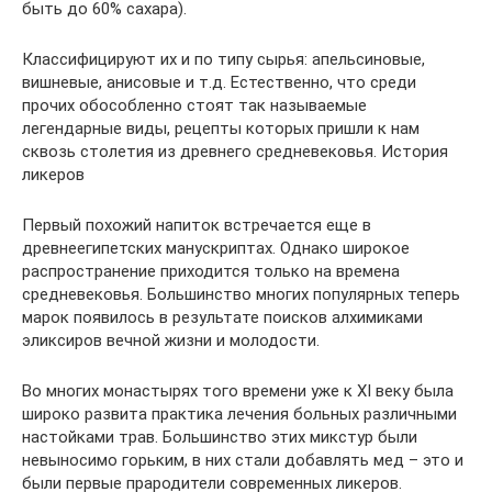
быть до 60% сахара).
Классифицируют их и по типу сырья: апельсиновые,
вишневые, анисовые и т.д. Естественно, что среди
прочих обособленно стоят так называемые
легендарные виды, рецепты которых пришли к нам
сквозь столетия из древнего средневековья. История
ликеров
Первый похожий напиток встречается еще в
древнеегипетских манускриптах. Однако широкое
распространение приходится только на времена
средневековья. Большинство многих популярных теперь
марок появилось в результате поисков алхимиками
эликсиров вечной жизни и молодости.
Во многих монастырях того времени уже к XI веку была
широко развита практика лечения больных различными
настойками трав. Большинство этих микстур были
невыносимо горьким, в них стали добавлять мед – это и
были первые прародители современных ликеров.