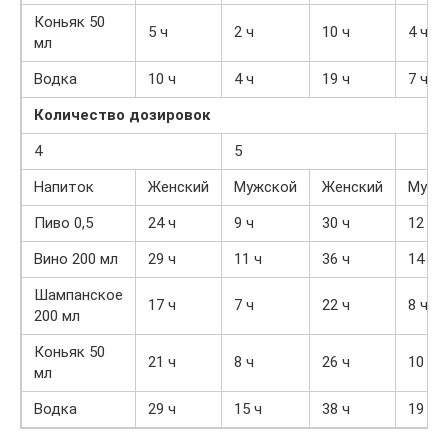
Коньяк 50
5 ч
2 ч
10 ч
4 ч
мл
Водка
10 ч
4 ч
19 ч
7 ч
Количество дозировок
4
5
Напиток
Женский
Мужской
Женский
Мужс
Пиво 0,5
24 ч
9 ч
30 ч
12 ч
Вино 200 мл
29 ч
11 ч
36 ч
14 ч
Шампанское
17 ч
7 ч
22 ч
8 ч
200 мл
Коньяк 50
21 ч
8 ч
26 ч
10 ч
мл
Водка
29 ч
15 ч
38 ч
19 ч