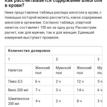
Как рассчитывается содержание алкоголя
в крови?
Ниже представлена таблица распада алкоголя в крови, с
помощью которой можно рассчитать, какое содержание
алкоголя в организме. Согласно таблице, спиртной
напиток составляет 100 мл за одну дозу. Рассмотрим
расчет, как для мужчин, так и для женщин. Единицей
измерения выступает промилле.
Количество дозировок
1
2
3
Женский
Мужской
Женский
Мужс
Напиток
пол
пол
пол
пол
Пиво 0,5
6 ч
2 ч
12 ч
5 ч
Вино 200 мл
7 ч
3 ч
14 ч
6 ч
Шампанское
4 ч
2 ч
8 ч
3 ч
200 мл