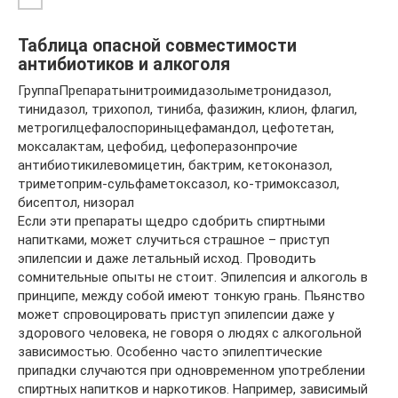
Таблица опасной совместимости
антибиотиков и алкоголя
ГруппаПрепаратынитроимидазолыметронидазол,
тинидазол, трихопол, тиниба, фазижин, клион, флагил,
метрогилцефалоспориныцефамандол, цефотетан,
моксалактам, цефобид, цефоперазонпрочие
антибиотикилевомицетин, бактрим, кетоконазол,
триметоприм-сульфаметоксазол, ко-тримоксазол,
бисептол, низорал
Если эти препараты щедро сдобрить спиртными
напитками, может случиться страшное – приступ
эпилепсии и даже летальный исход. Проводить
сомнительные опыты не стоит. Эпилепсия и алкоголь в
принципе, между собой имеют тонкую грань. Пьянство
может спровоцировать приступ эпилепсии даже у
здорового человека, не говоря о людях с алкогольной
зависимостью. Особенно часто эпилептические
припадки случаются при одновременном употреблении
спиртных напитков и наркотиков. Например, зависимый