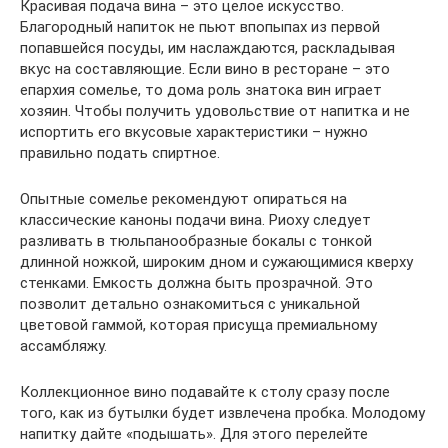
Красивая подача вина – это целое искусство.
Благородный напиток не пьют впопыпах из первой
попавшейся посуды, им наслаждаются, раскладывая
вкус на составляющие. Если вино в ресторане – это
епархия сомелье, то дома роль знатока вин играет
хозяин. Чтобы получить удовольствие от напитка и не
испортить его вкусовые характеристики – нужно
правильно подать спиртное.
Опытные сомелье рекомендуют опираться на
классические каноны подачи вина. Риоху следует
разливать в тюльпанообразные бокалы с тонкой
длинной ножкой, широким дном и сужающимися кверху
стенками. Емкость должна быть прозрачной. Это
позволит детально ознакомиться с уникальной
цветовой гаммой, которая присуща премиальному
ассамбляжу.
Коллекционное вино подавайте к столу сразу после
того, как из бутылки будет извлечена пробка. Молодому
напитку дайте «подышать». Для этого перелейте