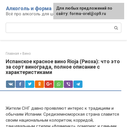
Перейти
Алкоголь и форма
Для любых предложений по
к
Всё про алкоголь для ценителей
сайту: forma-orel@cp9.ru
контенту
Поиск:
Главная
»
Вино
Испанское красное вино Rioja (Риоха): что это
за сорт винограда, полное описание с
характеристиками
Жители СНГ давно проявляют интерес к традициям и
обычаям Испании. Средиземноморская страна славится
своим национальным колоритом, корридой,
танцевальным стилем «фламенко», ромериас и самыми