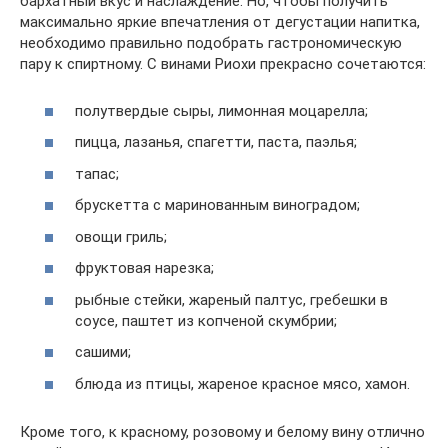
бархатный вкус и наслаждение. Но, чтобы получить
максимально яркие впечатления от дегустации напитка,
необходимо правильно подобрать гастрономическую
пару к спиртному. С винами Риохи прекрасно сочетаются:
полутвердые сыры, лимонная моцарелла;
пицца, лазанья, спагетти, паста, паэлья;
тапас;
брускетта с маринованным виноградом;
овощи гриль;
фруктовая нарезка;
рыбные стейки, жареный палтус, гребешки в
соусе, паштет из копченой скумбрии;
сашими;
блюда из птицы, жареное красное мясо, хамон.
Кроме того, к красному, розовому и белому вину отлично