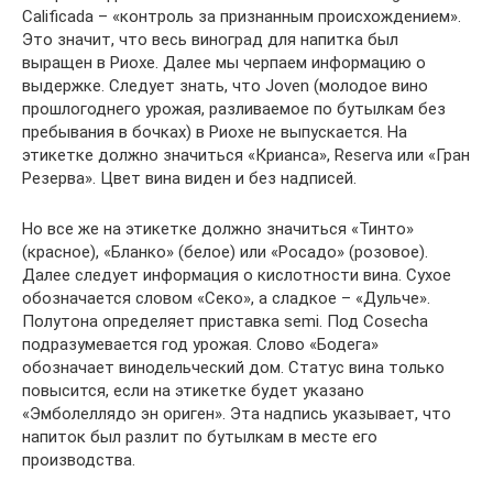
Calificada – «контроль за признанным происхождением».
Это значит, что весь виноград для напитка был
выращен в Риохе. Далее мы черпаем информацию о
выдержке. Следует знать, что Joven (молодое вино
прошлогоднего урожая, разливаемое по бутылкам без
пребывания в бочках) в Риохе не выпускается. На
этикетке должно значиться «Крианса», Reserva или «Гран
Резерва». Цвет вина виден и без надписей.
Но все же на этикетке должно значиться «Тинто»
(красное), «Бланко» (белое) или «Росадо» (розовое).
Далее следует информация о кислотности вина. Сухое
обозначается словом «Секо», а сладкое – «Дульче».
Полутона определяет приставка semi. Под Cosecha
подразумевается год урожая. Слово «Бодега»
обозначает винодельческий дом. Статус вина только
повысится, если на этикетке будет указано
«Эмболеллядо эн ориген». Эта надпись указывает, что
напиток был разлит по бутылкам в месте его
производства.