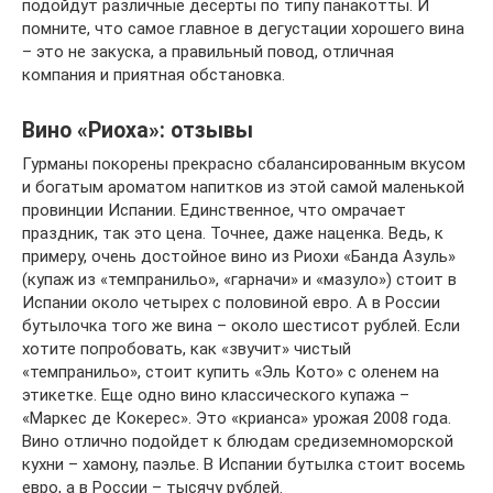
подойдут различные десерты по типу панакотты. И
помните, что самое главное в дегустации хорошего вина
– это не закуска, а правильный повод, отличная
компания и приятная обстановка.
Вино «Риоха»: отзывы
Гурманы покорены прекрасно сбалансированным вкусом
и богатым ароматом напитков из этой самой маленькой
провинции Испании. Единственное, что омрачает
праздник, так это цена. Точнее, даже наценка. Ведь, к
примеру, очень достойное вино из Риохи «Банда Азуль»
(купаж из «темпранильо», «гарначи» и «мазуло») стоит в
Испании около четырех с половиной евро. А в России
бутылочка того же вина – около шестисот рублей. Если
хотите попробовать, как «звучит» чистый
«темпранильо», стоит купить «Эль Кото» с оленем на
этикетке. Еще одно вино классического купажа –
«Маркес де Кокерес». Это «крианса» урожая 2008 года.
Вино отлично подойдет к блюдам средиземноморской
кухни – хамону, паэлье. В Испании бутылка стоит восемь
евро, а в России – тысячу рублей.