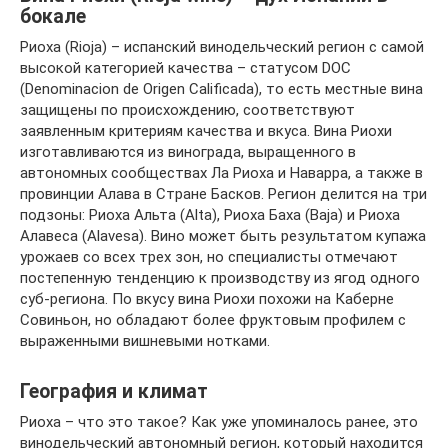
бокале
Риоха (Rioja) – испанский винодельческий регион с самой
высокой категорией качества – статусом DOC
(Denominacion de Origеn Calificada), то есть местные вина
защищены по происхождению, соответствуют
заявленным критериям качества и вкуса. Вина Риохи
изготавливаются из винограда, выращенного в
автономных сообществах Ла Риоха и Наварра, а также в
провинции Алава в Стране Басков. Регион делится на три
подзоны: Риоха Альта (Alta), Риоха Баха (Baja) и Риоха
Алавеса (Alavesa). Вино может быть результатом купажа
урожаев со всех трех зон, но специалисты отмечают
постепенную тенденцию к производству из ягод одного
суб-региона. По вкусу вина Риохи похожи на Каберне
Совиньон, но обладают более фруктовым профилем с
выраженными вишневыми нотками.
География и климат
Риоха – что это такое? Как уже упоминалось ранее, это
винодельческий автономный регион, который находится