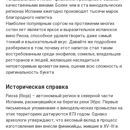
качественными винами. Более чем в ста винодельческих
регионах Испании ежегодно производят тысячи марок
благородного напитка.
Наиболее популярным сортом на протяжении многих
сотен лет является яркое и выразительное испанское
вино Риоха, способное удовлетворить даже самый
тонкий и взыскательный вкус. Давайте же подробнее
разберемся в том, почему этот напиток стал таким
востребованным среди энофилов, сомелье, владельцев
ресторанов и людей, желающих насладиться
неповторимым ароматом вина, оценив всю сложность и
оригинальность букета.
Историческая справка
Риоха (Rioja) – автономный регион в северной части
Испании, раскинувшийся на берегах реки Эбро. Первые
письменные упоминания о винодельческих промыслах на
этих территориях датируются 873 годом. Однако
археологи утверждают, что весомый вклад в процесс
изготовления вин внесли финикийцы, жившие в XV-III в.