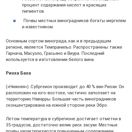
процент содержания кислот и красящих
пигментов.
Почвы местных виноградников богаты мергелем
и известняком.
Основным сортом винограда, как и в предыдущем
регионе, является Темпранильо. Распространены также
Гарнача, Масуэло, Грасьяно и Виура. Последний
используется в изготовлении белого вина.
Риоха Баха
(«Нижняя»). Субргеион производит до 40 % вин Риохи. Он
расположен на юго-востоке, частично заползает на
территорию Наварры. Большая часть виноградников
сконцентрирована на южной стороне реки Эбро.
Летом температура в субрегионе достигает отметки в
35 градусов, достаточно велик риск засухи. Местные
почвы характеризуются повышенным содержанием