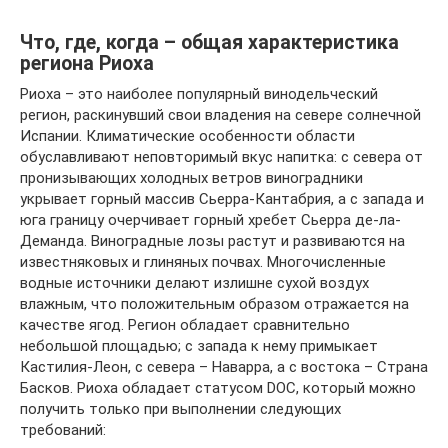
Что, где, когда – общая характеристика
региона Риоха
Риоха – это наиболее популярный винодельческий
регион, раскинувший свои владения на севере солнечной
Испании. Климатические особенности области
обуславливают неповторимый вкус напитка: с севера от
пронизывающих холодных ветров виноградники
укрывает горный массив Сьерра-Кантабрия, а с запада и
юга границу очерчивает горный хребет Сьерра де-ла-
Деманда. Виноградные лозы растут и развиваются на
известняковых и глиняных почвах. Многочисленные
водные источники делают излишне сухой воздух
влажным, что положительным образом отражается на
качестве ягод. Регион обладает сравнительно
небольшой площадью; с запада к нему примыкает
Кастилия-Леон, с севера – Наварра, а с востока – Страна
Басков. Риоха обладает статусом DOC, который можно
получить только при выполнении следующих
требований: